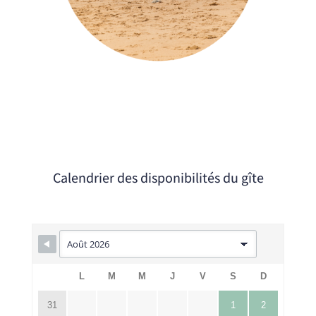
Calendrier des disponibilités du gîte
L
M
M
J
V
S
D
31
1
2