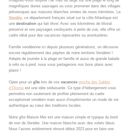
Imaginez-vous respirer l’air frais du large sur une plage le long de
magnifiques dunes sauvages ou vous promener dans des villages
pittoresques aux maisons blanches ornées de roses trémières. La
Vendée
, ce département français situé sur la côte Atlantique est
une
destination
qui fait rêver. Avec ses kilomètres de littoral
préservé et ses paysages verdoyants à perte de vue, elle offre un
cadre idéal pour des vacances reposantes ou aventurières.
Famille vendéenne ici depuis plusieurs générations, on découvre
encore régulièrement des pépites de notre territoire Vendéen !
Adepte de journée à la plage en famille et aussi de grande balade
à vélo ou à pied, nous vous partagerons nos bons plans avec
plaisir !
Opter pour un
gîte
lors de vos
vacances
proche des Sables
d’Olonne
est une idée séduisante. Ce type d’hébergement vous
permettra non seulement de profiter pleinement du cadre
exceptionnel vendéen mais aussi d’expérimenter un mode de vie
authentique au cœur des traditions locales.
Notre gîte Maison Mer est une maison simple et typique du bord
de mer de Vendée. Une maison blanche avec des volets bleus.
Nous l’avons entièrement rénové début 2023 pour en faire une