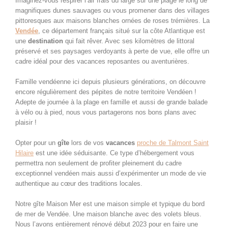
Imaginez-vous respirer l’air frais du large sur une plage le long de
magnifiques dunes sauvages ou vous promener dans des villages
pittoresques aux maisons blanches ornées de roses trémières. La
Vendée
, ce département français situé sur la côte Atlantique est
une
destination
qui fait rêver. Avec ses kilomètres de littoral
préservé et ses paysages verdoyants à perte de vue, elle offre un
cadre idéal pour des vacances reposantes ou aventurières.
Famille vendéenne ici depuis plusieurs générations, on découvre
encore régulièrement des pépites de notre territoire Vendéen !
Adepte de journée à la plage en famille et aussi de grande balade
à vélo ou à pied, nous vous partagerons nos bons plans avec
plaisir !
Opter pour un
gîte
lors de vos
vacances
proche de Talmont Saint
Hilaire
est une idée séduisante. Ce type d’hébergement vous
permettra non seulement de profiter pleinement du cadre
exceptionnel vendéen mais aussi d’expérimenter un mode de vie
authentique au cœur des traditions locales.
Notre gîte Maison Mer est une maison simple et typique du bord
de mer de Vendée. Une maison blanche avec des volets bleus.
Nous l’avons entièrement rénové début 2023 pour en faire une