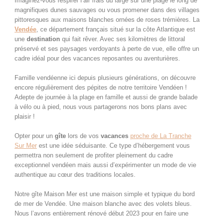
Imaginez-vous respirer l’air frais du large sur une plage le long de
magnifiques dunes sauvages ou vous promener dans des villages
pittoresques aux maisons blanches ornées de roses trémières. La
Vendée
, ce département français situé sur la côte Atlantique est
une
destination
qui fait rêver. Avec ses kilomètres de littoral
préservé et ses paysages verdoyants à perte de vue, elle offre un
cadre idéal pour des vacances reposantes ou aventurières.
Famille vendéenne ici depuis plusieurs générations, on découvre
encore régulièrement des pépites de notre territoire Vendéen !
Adepte de journée à la plage en famille et aussi de grande balade
à vélo ou à pied, nous vous partagerons nos bons plans avec
plaisir !
Opter pour un
gîte
lors de vos
vacances
proche de La Tranche
Sur Mer
est une idée séduisante. Ce type d’hébergement vous
permettra non seulement de profiter pleinement du cadre
exceptionnel vendéen mais aussi d’expérimenter un mode de vie
authentique au cœur des traditions locales.
Notre gîte Maison Mer est une maison simple et typique du bord
de mer de Vendée. Une maison blanche avec des volets bleus.
Nous l’avons entièrement rénové début 2023 pour en faire une