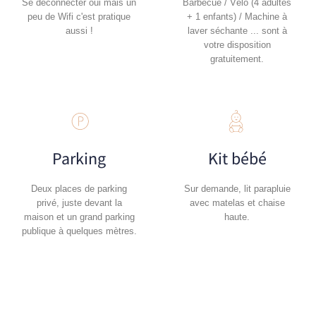
Se déconnecter oui mais un
Barbecue / Vélo (4 adultes
peu de Wifi c'est pratique
+ 1 enfants) / Machine à
aussi !
laver séchante ... sont à
votre disposition
gratuitement.
Parking
Kit bébé
Deux places de parking
Sur demande, lit parapluie
privé, juste devant la
avec matelas et chaise
maison et un grand parking
haute.
publique à quelques mètres.