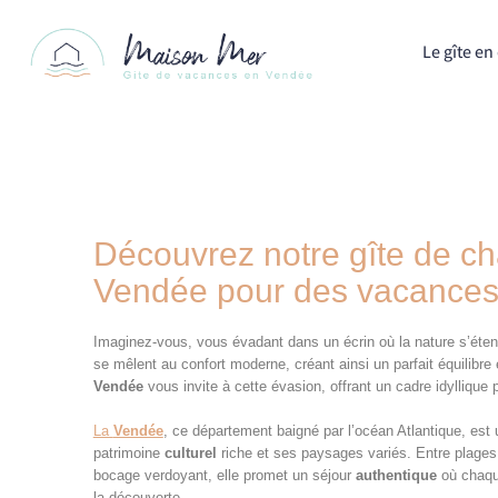
Le gîte en 
Découvrez notre gîte de c
Vendée pour des vacances 
Imaginez-vous, vous évadant dans un écrin où la nature s’étend
se mêlent au confort moderne, créant ainsi un parfait équilibre e
Vendée
vous invite à cette évasion, offrant un cadre idyllique
La
Vendée
, ce département baigné par l’océan Atlantique, est 
patrimoine
culturel
riche et ses paysages variés. Entre plages
bocage verdoyant, elle promet un séjour
authentique
où chaq
la découverte.