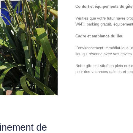
Confort et équipements du gîte
Vérifiez que votre futur havre pr
Wi-Fi, parking gratuit, équipeme
Cadre et ambiance du lieu
L’environnement immédiat joue un
lieu qui résonne avec vos envies d
Notre gîte est situé en plein cœur
pour des vacances calmes et rep
einement de